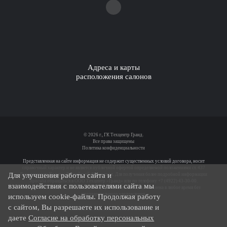
Адреса и карты
расположения салонов
© 2026 г., ГК Техцентр Гранд.
Все права защищены
Политика конфиденциальности
Представленная на сайте информация не содержит существенных условий договора, носит
справочный характер и не является публичной офертой определяемой положениями ст. 437
Для улучшения работы сайта и
Гражданского Кодекса Российской Федерации. Для получения более подробной информации
просьба обращаться в ООО Техцентр «Гранд» или по телефону +7 (4922) 43-30-00.
взаимодействия с пользователями сайта мы
Опубликованная на данном сайте информация может быть изменена в любое время без
предварительного уведомления.
используем cookie-файлы. Продолжая работу
с сайтом, Вы разрешаете их использование и
Политика обработки персональных данных
даете
Согласие на обработку персональных
Спецоценка условий труда