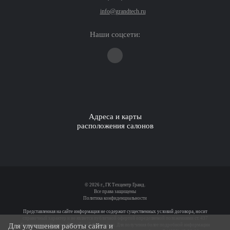
info@grandtech.ru
Наши соцсети:
Адреса и карты
расположения салонов
© 2026 г., ГК Техцентр Гранд.
Все права защищены
Политика конфиденциальности
Представленная на сайте информация не содержит существенных условий договора, носит
справочный характер и не является публичной офертой определяемой положениями ст. 437
Для улучшения работы сайта и
Гражданского Кодекса Российской Федерации. Для получения более подробной информации