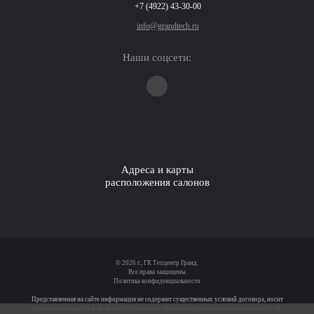
+7 (4922) 43-30-00
info@grandtech.ru
Наши соцсети:
Адреса и карты
расположения салонов
© 2026 г., ГК Техцентр Гранд.
Все права защищены
Политика конфиденциальности
Представленная на сайте информация не содержит существенных условий договора, носит
справочный характер и не является публичной офертой определяемой положениями ст. 437